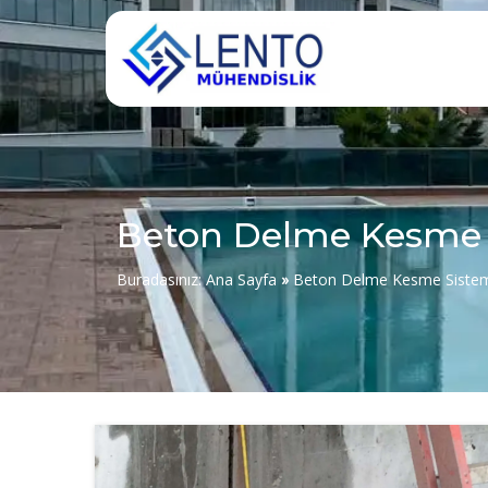
Beton Delme Kesme 
Buradasınız:
Ana Sayfa
»
Beton Delme Kesme Sistem