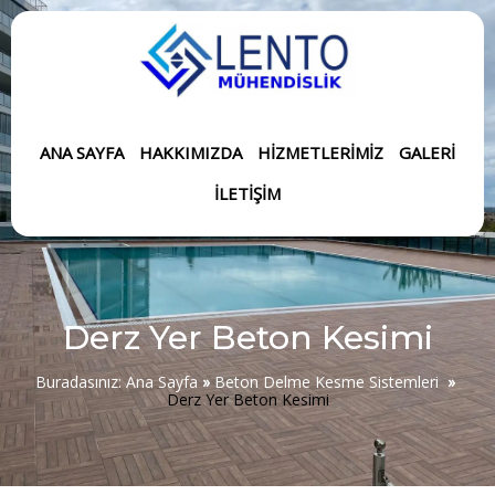
ANA SAYFA
HAKKIMIZDA
HIZMETLERIMIZ
GALERI
İLETIŞIM
Derz Yer Beton Kesimi
Buradasınız:
Ana Sayfa
»
Beton Delme Kesme Sistemleri
»
Derz Yer Beton Kesimi