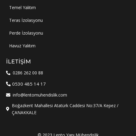
Temel Yalıtım
Teras İzolasyonu
Perde İzolasyonu
Havuz Yalıtım
İLETIŞIM
0286 262 00 88
0530 485 14 17
info@lentomuhendislik.com
Boğazkent Mahallesi Atatürk Caddesi No:37/A Kepez /
ÇANAKKALE
© 2023 Lento Yapı Mühendislik