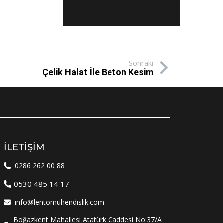
Sonraki
Çelik Halat İle Beton Kesim
İLETIŞIM
0286 262 00 88
0530 485 14 17
info@lentomuhendislik.com
Boğazkent Mahallesi Atatürk Caddesi No:37/A