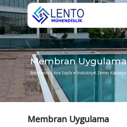
Membran Uygulama
Buradasınız:
Ana Sayfa
»
Endüstriyel Zemin Kaplama
Membran Uygulama