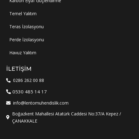
Karbon Elyaf Güçlendirme
Temel Yalıtım
Teras İzolasyonu
Perde İzolasyonu
Havuz Yalıtım
İLETIŞIM
0286 262 00 88
0530 485 14 17
info@lentomuhendislik.com
Boğazkent Mahallesi Atatürk Caddesi No:37/A Kepez /
ÇANAKKALE