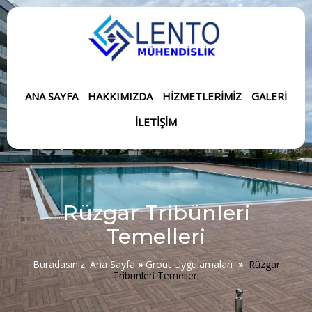
ANA SAYFA
HAKKIMIZDA
HIZMETLERIMIZ
GALERI
İLETIŞIM
Rüzgar Tribünleri
Temelleri
Buradasınız:
Ana Sayfa
»
Grout Uygulamaları
»
Rüzgar
Tribünleri Temelleri